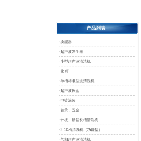
产品列表
·
换能器
·
超声波发生器
·
小型超声波清洗机
·
化 纤
·
单槽标准型波清洗机
·
超声波振盒
·
电镀涂装
·
轴承，五金
·
针板、钢筘长槽清洗机
·
2-10槽清洗机（功能型）
·
气相超声波清洗机