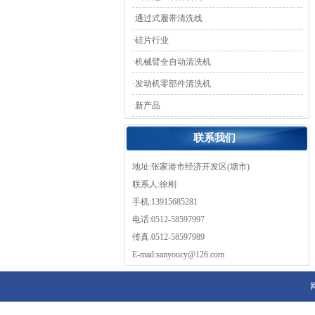
·
通过式履带清洗线
·
硅片行业
·
机械臂全自动清洗机
·
发动机零部件清洗机
·
新产品
联系我们
地址:张家港市经济开发区(塘市)
联系人:徐刚
手机:13915685281
电话:0512-58597997
传真:0512-58597989
E-mail:sanyoucy@126.com